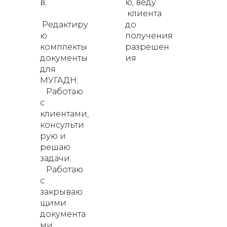
в;
ю, веду
клиента
Редактиру
до
ю
получения
комплекты
разрешен
документы
ия
для
МУГАДН;
Работаю
с
клиентами,
консульти
рую и
решаю
задачи;
Работаю
с
закрываю
щими
документа
ми;