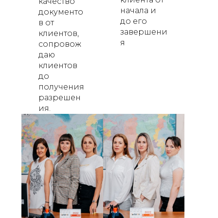
качество
начала и
документо
до его
в от
завершени
клиентов,
я
сопровож
даю
клиентов
до
получения
разрешен
ия.