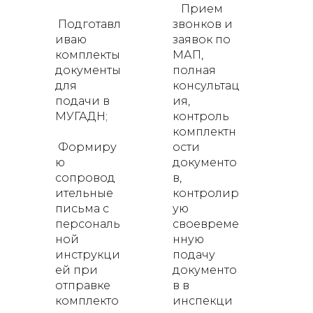
Прием
Подготавл
звонков и
иваю
заявок по
комплекты
МАП,
документы
полная
для
консультац
подачи в
ия,
МУГАДН;
контроль
комплектн
Формиру
ости
ю
документо
сопровод
в,
ительные
контролир
письма с
ую
персональ
своевреме
ной
нную
инструкци
подачу
ей при
документо
отправке
в в
комплекто
инспекци