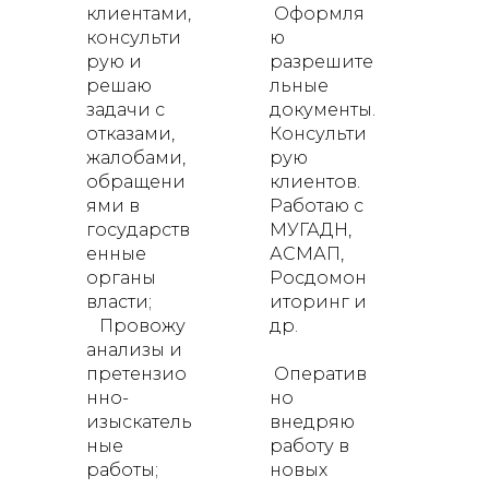
клиентами,
Оформля
консульти
ю
рую и
разрешите
решаю
льные
задачи с
документы.
отказами,
Консульти
жалобами,
рую
обращени
клиентов.
ями в
Работаю с
государств
МУГАДН,
енные
АСМАП,
органы
Росдомон
власти;
иторинг и
Провожу
др.
анализы и
претензио
Оператив
нно-
но
изыскатель
внедряю
ные
работу в
работы;
новых