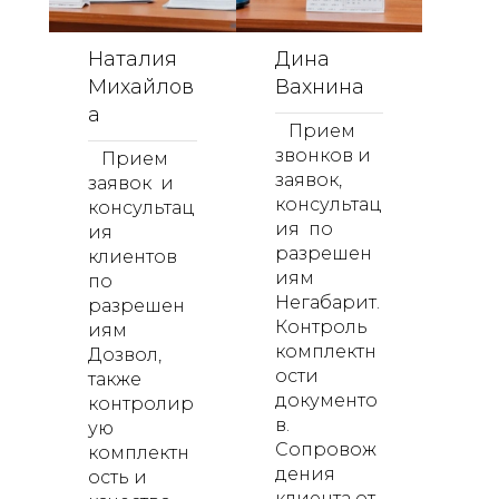
Наталия
Дина
Михайлов
Вахнина
а
Прием
звонков и
Прием
заявок,
заявок и
консультац
консультац
ия по
ия
разрешен
клиентов
иям
по
Негабарит.
разрешен
Контроль
иям
комплектн
Дозвол,
ости
также
документо
контролир
в.
ую
Сопровож
комплектн
дения
ость и
клиента от